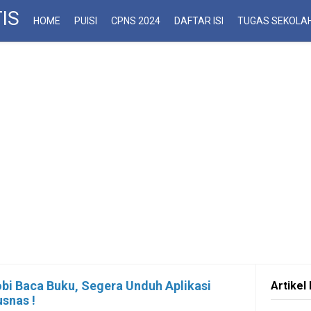
IS
HOME
PUISI
CPNS 2024
DAFTAR ISI
TUGAS SEKOLA
bi Baca Buku, Segera Unduh Aplikasi
Artikel 
usnas !