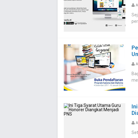
A
Sej
per
Pe
Un
A
Bag
men
In
Di
A
Set