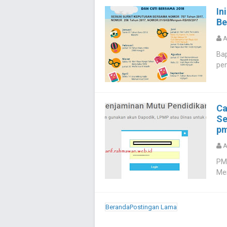
In
Be
A
Bap
pen
Ca
Se
pm
A
PM
Mer
Beranda
Postingan Lama