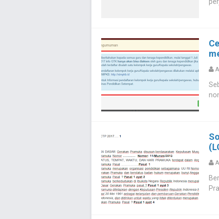
per
Ce
me
A
Se
nom
So
(L
A
Ber
Pra