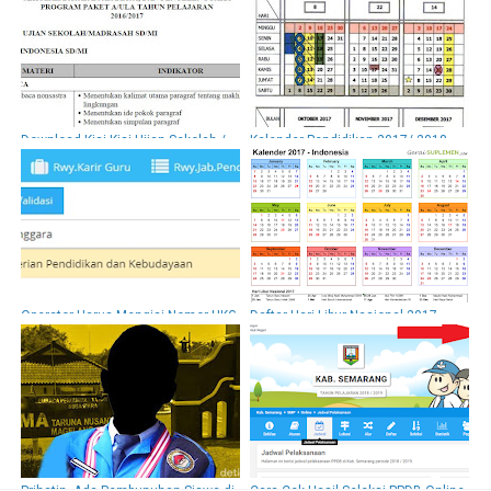
Download Kisi-Kisi Ujian Sekolah /
Kalender Pendidikan 2017/ 2018
Madrasah (US) SD/ MI 2017
Jawa Tengah untuk SD, SMP dan
SMA
Operator Harus Mengisi Nomor UKG
Daftar Hari Libur Nasional 2017
PTK pada Dapodik