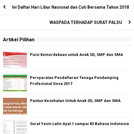
Prihatin, Ada Pembunuhan Siswa di
Cara Cek Hasil Seleksi PPDB Online
SMA Taruna Nusantara
Kab. Semarang 2018/ 2019 di
Ini Daftar Hari Libur Nasional dan Cuti Bersama Tahun 2018
website https://semarangkab.siap-
ppdb.com/
WASPADA TERHADAP SURAT PALSU
Artikel Pilihan
Puisi Kemerdekaan untuk Anak SD, SMP dan SMA
Persyaratan Pendaftaran Tenaga Pendamping
Profesional Desa 2017
Pantun Kesehatan Untuk Anak SD, SMP dan SMA
Surat Yasin Latin Ayat 1 sampai 83 Bahasa Indonesia