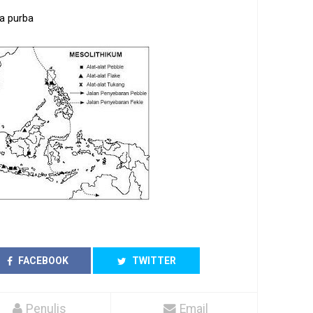
a purba
FACEBOOK
TWITTER
Penulis
Email