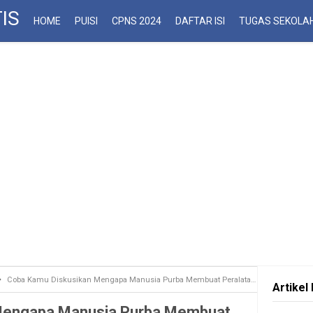
IS
HOME
PUISI
CPNS 2024
DAFTAR ISI
TUGAS SEKOLA
Coba Kamu Diskusikan Mengapa Manusia Purba Membuat Peralatan dari Bahan Batu, Kayu dan Tulang
Artikel 
Mengapa Manusia Purba Membuat