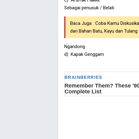
c) Artefak Flakke
Sebagai penusuk / Belati
Baca Juga :
Coba Kamu Diskusik
dari Bahan Batu, Kayu dan Tulang
Ngandong
d) Kapak Genggam