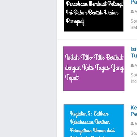
Pa
A
Soa
SMP
Is
Tu
A
So
Ind
Ke
Pe
A
Soa