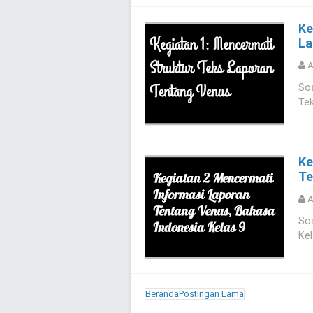
Ke
La
A
Soa
Tek
Ke
Te
A
Soa
Kel
Beranda
Postingan Lama