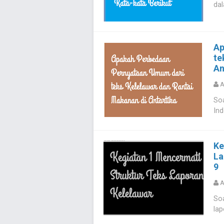
dal
Ap
te
An
A
Soa
Ind
Ke
La
9
A
Soa
lap