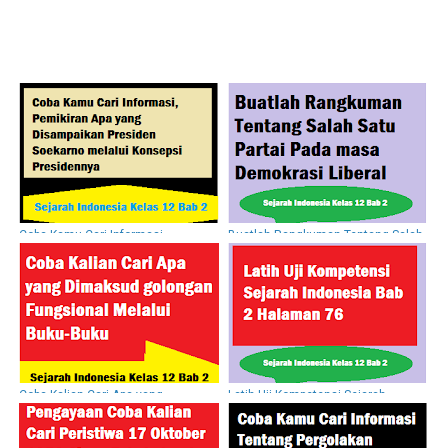
Coba Kamu Cari Informasi,
Buatlah Rangkuman Tentang Salah
Pemikiran Apa yang Disampaikan
Satu Partai Pada masa Demokrasi
Presiden Soekarno melalui
Liberal
Konsepsi Presidennya
Coba Kalian Cari Apa yang
Latih Uji Kompetensi Sejarah
Dimaksud golongan Fungsional
Indonesia Bab 2 Halaman 76
Melalui Buku-Buku