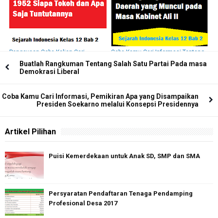
Pengayaan Coba Kalian Cari
Coba Kamu Cari Informasi Tentang
Peristiwa 17 Oktober 1952 Siapa
Pergolakan Daerah yang Muncul
Buatlah Rangkuman Tentang Salah Satu Partai Pada masa
Tokoh dan Apa Saja Tuntutannya
pada Masa Kabinet Ali II
Demokrasi Liberal
Coba Kamu Cari Informasi, Pemikiran Apa yang Disampaikan
Presiden Soekarno melalui Konsepsi Presidennya
Artikel Pilihan
Puisi Kemerdekaan untuk Anak SD, SMP dan SMA
Persyaratan Pendaftaran Tenaga Pendamping
Profesional Desa 2017