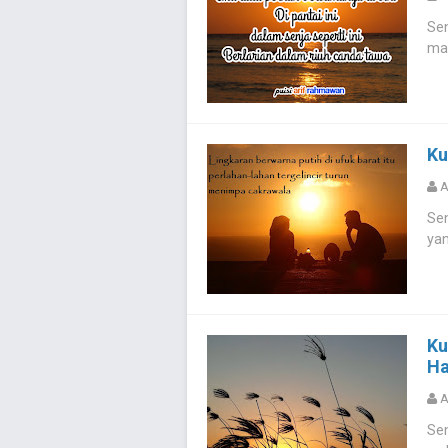
Sen
mak
Ku
A
Sen
yan
Ku
Ha
A
Sen