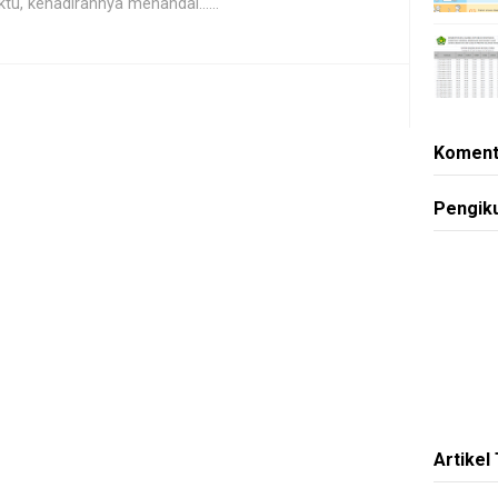
tu, kehadirannya menandai......
Koment
Pengik
Artikel