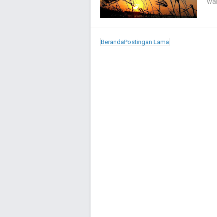
wak
Beranda
Postingan Lama