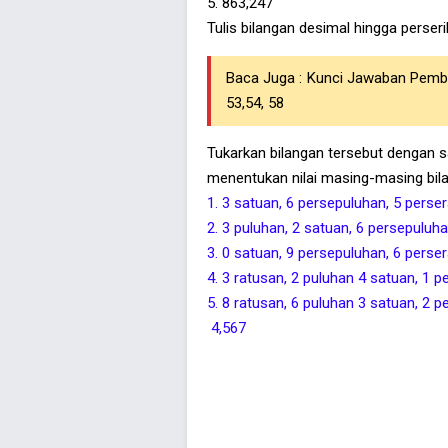
5. 863,247
Tulis bilangan desimal hingga perser
Baca Juga :
Kunci Jawaban Pembe
53,54, 58
Tukarkan bilangan tersebut dengan 
menentukan nilai masing-masing bil
1
.
3 satuan, 6 persepuluhan, 5 perser
2
.
3 puluhan, 2 satuan, 6 persepuluha
3
.
0 satuan, 9 persepuluhan, 6 perser
4
.
3 ratusan, 2 puluhan 4 satuan, 1 p
5
.
8 ratusan, 6 puluhan 3 satuan, 2 p
4,567