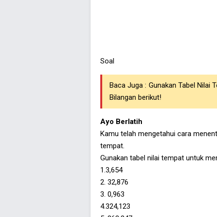
Soal
Baca Juga :
Gunakan Tabel Nilai 
Bilangan berikut!
Ayo Berlatih
Kamu telah mengetahui cara menentuk
tempat.
Gunakan tabel nilai tempat untuk me
1.3,654
2. 32,876
3. 0,963
4.324,123