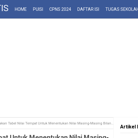
IS
HOME
PUISI
CPNS 2024
DAFTAR ISI
TUGAS SEKOLA
an Tabel Nilai Tempat Untuk Menentukan Nilai Masing-Masing Bilangan berikut!
Artikel 
pat Untuk Menentukan Nilai Masing-