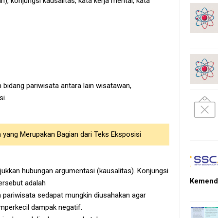
h), konjungsi kausalitas, kata kerja mental, kata
bidang pariwisata antara lain wisatawan,
i.
 yang Merupakan Bagian dari Teks Eksposisi
kkan hubungan argumentasi (kausalitas). Konjungsi
Kemendi
tersebut adalah
an pariwisata sedapat mungkin diusahakan agar
perkecil dampak negatif.