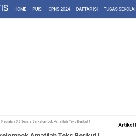
IS
HOME
PUISI
CPNS 2024
DAFTAR ISI
TUGAS SEKOLA
Kegiatan 3.6 Secara Berkelompok Amatilah Teks Berikut !
Artikel 
kelompok Amatilah Teks Berikut !