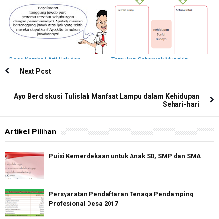
Tersebut!
Baca Kembali Arti Hak dan
Temukan Sebanyak Mungkin
Kewajiban yang Telah Kamu Pelajari
Pengaruh Listrik Dalam Kehidupan
Next Post
pada Hari Sebelumnya. Diskusikan
di Bidang Sosial dan Budaya di
pertanyaan
Lingkungan Tempat Tinggalmu!
Ayo Berdiskusi Tulislah Manfaat Lampu dalam Kehidupan
Sehari-hari
Artikel Pilihan
Puisi Kemerdekaan untuk Anak SD, SMP dan SMA
Persyaratan Pendaftaran Tenaga Pendamping
Profesional Desa 2017