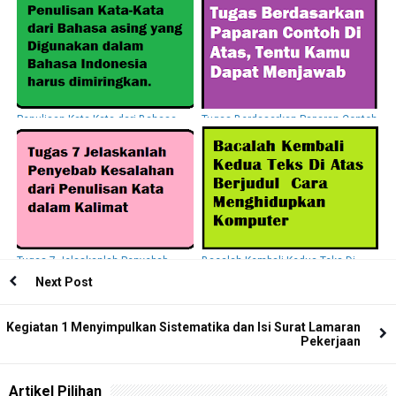
Cuplikan Teks Tersebut
Prosedur Di Atas, Kerjakan Tugas
Penulisan Kata-Kata dari Bahasa
Tugas Berdasarkan Paparan Contoh
asing yang Digunakan Dalam
Di Atas, Tentu Kamu Dapat
Bahasa Indonesia Harus
Menjawab
Dimiringkan
Tugas 7 Jelaskanlah Penyebab
Bacalah Kembali Kedua Teks Di
Kesalahan dari Penulisan Kata
Atas Berjudul Cara Menghidupkan
Next Post
dalam Kalimat
Komputer
Kegiatan 1 Menyimpulkan Sistematika dan Isi Surat Lamaran
Pekerjaan
Artikel Pilihan