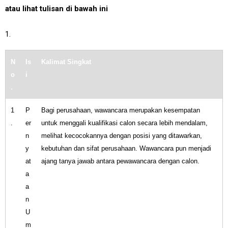
atau lihat tulisan di bawah ini
1.
N
Is
Kalimat Singkat
o
i
.
1
P
Bagi perusahaan, wawancara merupakan kesempatan
.
er
untuk menggali kualifikasi calon secara lebih mendalam,
n
melihat kecocokannya dengan posisi yang ditawarkan,
y
kebutuhan dan sifat perusahaan. Wawancara pun menjadi
at
ajang tanya jawab antara pewawancara dengan calon.
a
a
n
U
m