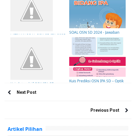
SOAL OSN SD 2024 - Jawaban
LATIHAN SOAL OSN SD IPA 2025
dan Pembahasan (1)
: 2. Proses dan Mekanisme yang
Terjadi Pada Makhluk Hidup
Kuis Prediksi OSN IPA SD – Optik
Kuis Interaktif OSN IPA SD –
& Tata Surya
Gelombang Optik & Tata Surya
Next Post
Previous Post
Artikel Pilihan