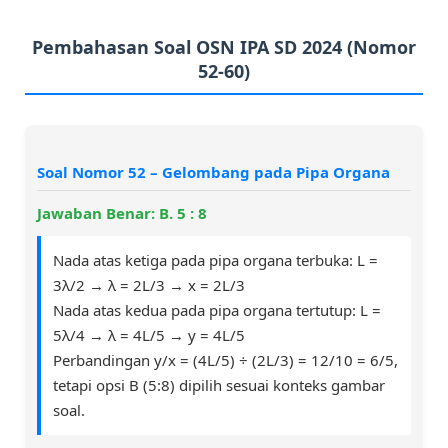
Pembahasan Soal OSN IPA SD 2024 (Nomor
52-60)
Soal Nomor 52 – Gelombang pada Pipa Organa
Jawaban Benar: B. 5 : 8
Nada atas ketiga pada pipa organa terbuka: L =
3λ/2 → λ = 2L/3 → x = 2L/3
Nada atas kedua pada pipa organa tertutup: L =
5λ/4 → λ = 4L/5 → y = 4L/5
Perbandingan y/x = (4L/5) ÷ (2L/3) = 12/10 = 6/5,
tetapi opsi B (5:8) dipilih sesuai konteks gambar
soal.