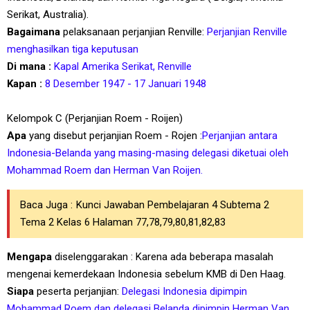
Serikat, Australia).
Bagaimana
pelaksanaan perjanjian Renville:
Perjanjian Renville
menghasilkan tiga keputusan
Di mana :
Kapal Amerika Serikat, Renville
Kapan :
8 Desember 1947 - 17 Januari 1948
Kelompok C (Perjanjian Roem - Roijen)
Apa
yang disebut perjanjian Roem - Rojen :
Perjanjian antara
Indonesia-Belanda yang masing-masing delegasi diketuai oleh
Mohammad Roem dan Herman Van Roijen.
Baca Juga :
Kunci Jawaban Pembelajaran 4 Subtema 2
Tema 2 Kelas 6 Halaman 77,78,79,80,81,82,83
Mengapa
diselenggarakan : Karena ada beberapa masalah
mengenai kemerdekaan Indonesia sebelum KMB di Den Haag.
Siapa
peserta perjanjian:
Delegasi Indonesia dipimpin
Mohammad Roem dan delegasi Belanda dipimpin Herman Van