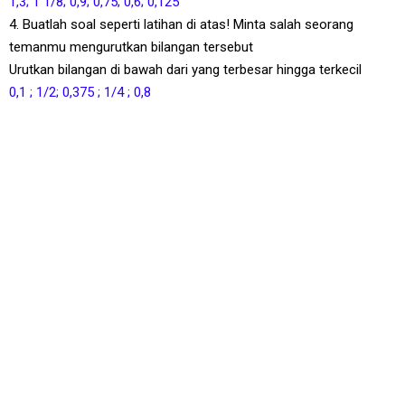
1,3; 1 1/8; 0,9; 0,75; 0,6; 0,125
4. Buatlah soal seperti latihan di atas! Minta salah seorang
temanmu mengurutkan bilangan tersebut
Urutkan bilangan di bawah dari yang terbesar hingga terkecil
0,1 ; 1/2; 0,375 ; 1/4 ; 0,8