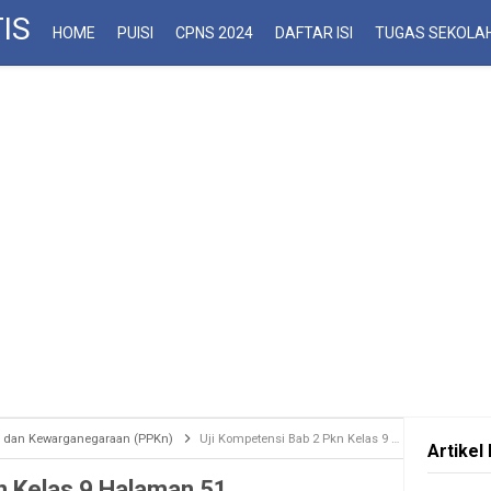
IS
HOME
PUISI
CPNS 2024
DAFTAR ISI
TUGAS SEKOLA
la dan Kewarganegaraan (PPKn)
Uji Kompetensi Bab 2 Pkn Kelas 9 Halaman 51
Artikel 
n Kelas 9 Halaman 51