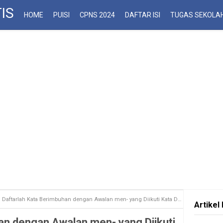
IS
HOME
PUISI
CPNS 2024
DAFTAR ISI
TUGAS SEKOLA
Daftarlah Kata Berimbuhan dengan Awalan men- yang Diikuti Kata Dasar
Artikel 
an dengan Awalan men- yang Diikuti