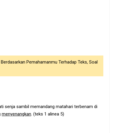
n Berdasarkan Pemahamanmu Terhadap Teks, Soal
ewati senja sambil memandang matahari terbenam di
g
menyenangkan
. (teks 1 alinea 5)