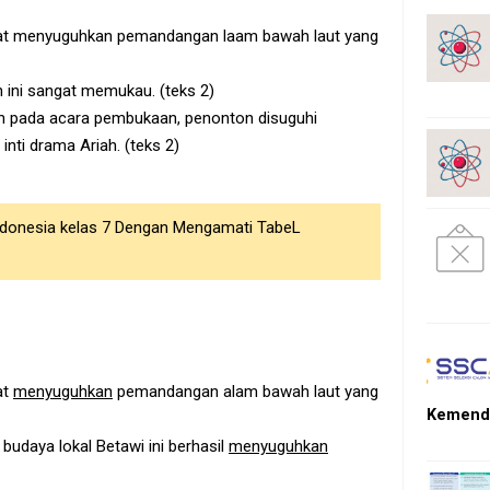
wat menyuguhkan pemandangan laam bawah laut yang
n ini sangat memukau. (teks 2)
 pada acara pembukaan, penonton disuguhi
nti drama Ariah. (teks 2)
Indonesia kelas 7 Dengan Mengamati TabeL
at
menyuguhkan
pemandangan alam bawah laut yang
Kemendi
 budaya lokal Betawi ini berhasil
menyuguhkan