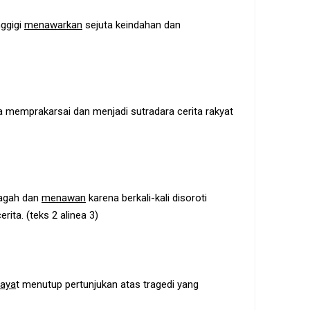
nggigi
menawarkan
sejuta keindahan dan
ya memprakarsai dan menjadi sutradara cerita rakyat
gagah dan
menawan
karena berkali-kali disoroti
ita. (teks 2 alinea 3)
aya
t menutup pertunjukan atas tragedi yang