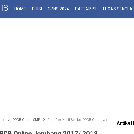
IS
HOME
PUISI
CPNS 2024
DAFTAR ISI
TUGAS SEKOLA
ang
PPDB Online SMP
Cara Cek Hasil Seleksi PPDB Online Jombang 2017/ 2018
Artikel 
 PPDB Online Jombang 2017/ 2018