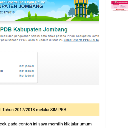
 Tahun 2017/2018 melalui SIM PKB
a cek. pada contoh ini saya memilih klik jalur umum.