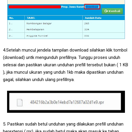
4.Setelah muncul jendela tampilan download silahkan klik tombol
(download) untk mengunduh prefillnya. Tunggu proses unduh
selesai dan pastikan ukuran unduhan prefill tersebut bukan ( 1 KB
), jika muncul ukuran yang unduh 1kb maka dipastikan unduhan
gagal, silahkan unduh ulang prefillnya.
5. Pastikan sudah betul unduhan yang dilakukan prefill unduhan
berextensi (.rpr), jika sudah betul maka akan masuk ke tahap