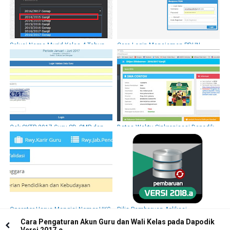
Solusi Nama Murid Kelas 4 Tahun
Cara Login Manajemen PDUN
2014/2015 tidak Muncul pada
Dapodik
Cek SKTP 2017 Guru SD, SMP dan
Batas Waktu Sinkronisasi Dapodik
SMA Via Info GTK
2017 Tanggal 18 Maret 2017
Operator Harus Mengisi Nomor UKG
Rilis Pembaruan Aplikasi
PTK pada Dapodik
Dapodikdasmen Versi 2018.a
Cara Pengaturan Akun Guru dan Wali Kelas pada Dapodik
Versi 2017.c