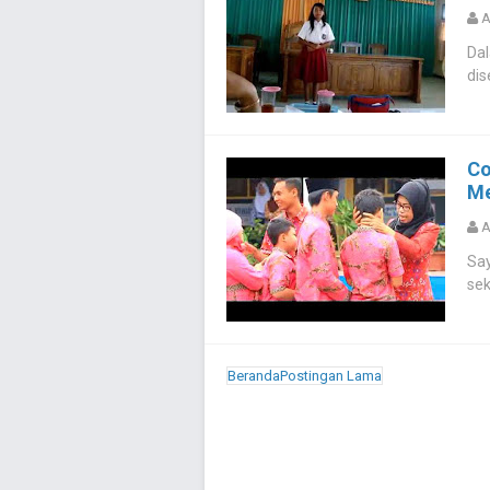
A
Dal
dis
Co
Me
A
Say
sek
Beranda
Postingan Lama