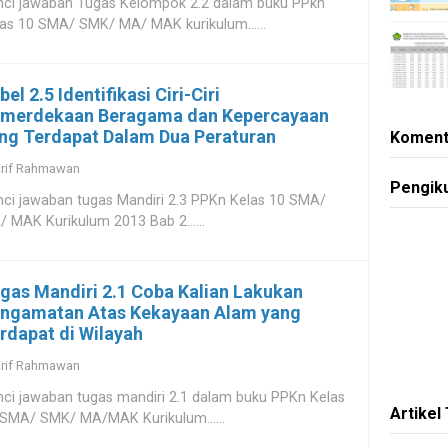
nci jawaban Tugas Kelompok 2.2 dalam buku PPkn
as 10 SMA/ SMK/ MA/ MAK kurikulum......
bel 2.5 Identifikasi Ciri-Ciri
merdekaan Beragama dan Kepercayaan
ng Terdapat Dalam Dua Peraturan
Koment
rif Rahmawan
Pengik
ci jawaban tugas Mandiri 2.3 PPKn Kelas 10 SMA/
 MAK Kurikulum 2013 Bab 2......
gas Mandiri 2.1 Coba Kalian Lakukan
ngamatan Atas Kekayaan Alam yang
rdapat di Wilayah
rif Rahmawan
ci jawaban tugas mandiri 2.1 dalam buku PPKn Kelas
Artikel
 SMA/ SMK/ MA/MAK Kurikulum......