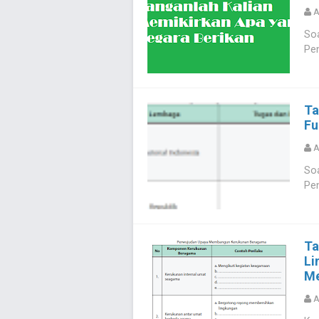
A
Soa
Pen
Ta
Fu
A
Soa
Pen
Ta
Li
Me
A