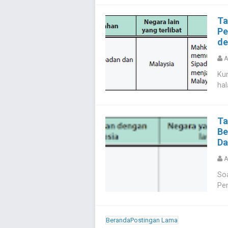
Ta
Pe
de
A
Kun
hal
Ta
Be
Da
A
Soa
Pen
Beranda
Postingan Lama