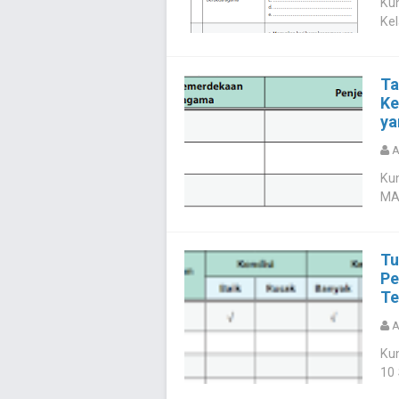
Ku
Kel
Ta
Ke
ya
A
Kun
MA/
Tu
Pe
Te
A
Kun
10