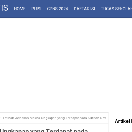
IS
HOME
PUISI
CPNS 2024
DAFTAR ISI
TUGAS SEKOLA
Latihan Jelaskan Makna Ungkapan yang Terdapat pada Kutipan Novel Sejarah Berikut
Artikel 
 Ungkapan yang Terdapat pada