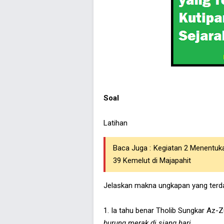
Soal
Latihan
Baca Juga :
Kegiatan 2 Menentuk
39 Kemelut di Majapahit
Jelaskan makna ungkapan yang terdapa
1. Ia tahu benar Tholib Sungkar Az-
burung merak di siang hari.