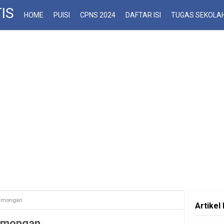
IS
HOME
PUISI
CPNS 2024
DAFTAR ISI
TUGAS SEKOLA
Lamongan
Artikel 
Lamongan