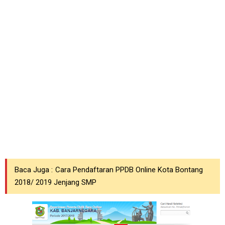
Baca Juga :
Cara Pendaftaran PPDB Online Kota Bontang
2018/ 2019 Jenjang SMP