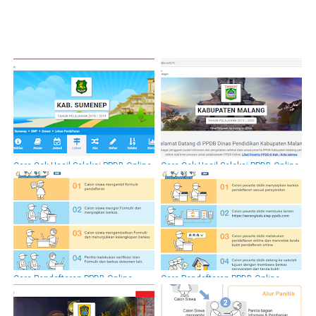
Cara Cek Hasil Seleksi PPDB Online
Cara Cek Hasil Seleksi PPDB Online
Kabupaten Sumenep 2018/ 2019
Kabupaten Malang 2019 / 2020
Cara Pendaftaran PPDB Online
Cara Pendaftaran PPDB Online
Kabupaten SItubondo 2018 / 2019
Kabupaten Serang 2019/ 2020