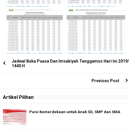
Jadwal Buka Puasa Maluku
Jadwal Buka Puasa Minahasa
Tenggara Hari Ini Dan Imsakiyah
Tenggara Hari Ini Dan Imsakiyah
2018 / 1439 H
2018 / 1439 H
Jadwal Buka Puasa dan Imsakiyah
Jadwal Buka Puasa dan Imsakiyah
Barru , 2018 / 1439 H
Tana Toraja 2018 / 1439 H
Jadwal Buka Puasa Dan Imsakiyah Tanggamus Hari Ini 2019/
1440 H
Previous Post
Artikel Pilihan
Puisi Kemerdekaan untuk Anak SD, SMP dan SMA