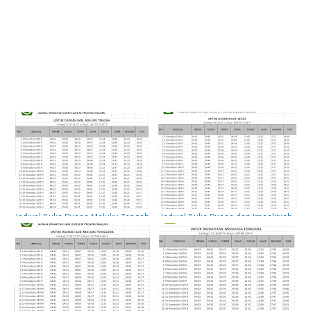
Jadwal Buka Puasa Maluku Tengah
Jadwal Buka Puasa dan Imsakiyah
Hari Ini Dan Imsakiyah 2018 / 1439
Wajo 2018 / 1439 H
H