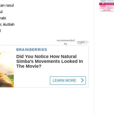
kan rasul
ul
nabi
, ikutilah
l