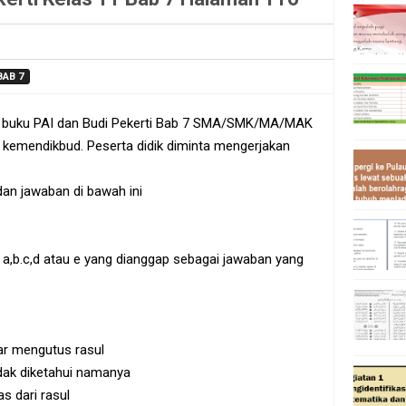
BAB 7
am buku PAI dan Budi Pekerti Bab 7 SMA/SMK/MA/MAK
 kemendikbud. Peserta didik diminta mengerjakan
 dan jawaban di bawah ini
uf a,b.c,d atau e yang dianggap sebagai jawaban yang
ar mengutus rasul
idak diketahui namanya
s dari rasul