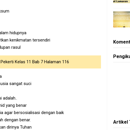
aksum
dalam hidupnya
tkan kenikmatan tersendiri
Koment
dupan rasul
Pengik
i Pekerti Kelas 11 Bab 7 Halaman 116
a
usia sangat suci
i adalah..
hid yang benar
a agar bersosialisasi dengan baik
ah dengan benar.
Artikel
an dirinya Tuhan