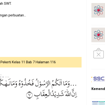
lah SWT.
engan perbuatan...
i Pekerti Kelas 11 Bab 7 Halaman 116
..
Kemendi