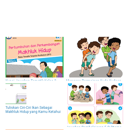
Kunci Jawaban Tematik Kelas 3
Mengapa Permainan Kuda-Kudaan
Tema 1 Pertumbuhan dan
Dapat Membantu Memperkuat
Perkembangan Makhluk Hidup
Tangan dan Kaki!
Tuliskan Ciri-Ciri Ikan Sebagai
Makhluk Hidup yang Kamu Ketahui
Jawaban Pembelajaran 5 Subtema