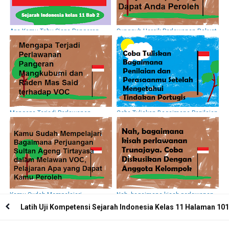
Apa Kamu Tahu Siapa Pangeran
Sungguh Heroik Perlawanan Rakyat
Nuku itu ?
Siak terhadap VOC. Pelajaran Apa
yang Dapat Anda Peroleh
Mengapa Terjadi Perlawanan
Coba Tuliskan Bagaimana Penilaian
Pangeran Mangkubumi dan Raden
dan Perasaanmu Setelah
Mas Said terhadap VOC
Mengetahui Tindakan Portugis
Kamu Sudah Mempelajari
Nah, bagaimana kisah perlawanan
Bagaimana Perjuangan Sultan
Trunajaya. Coba Diskusikan Dengan
Latih Uji Kompetensi Sejarah Indonesia Kelas 11 Halaman 101
Ageng Tirtayasa dalam Melawan
Anggota Kelompok
VOC