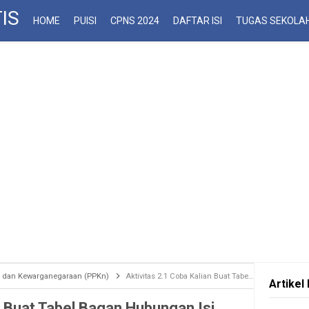
IS
HOME
PUISI
CPNS 2024
DAFTAR ISI
TUGAS SEKOLA
la dan Kewarganegaraan (PPKn)
Aktivitas 2.1 Coba Kalian Buat Tabel Bagan Hubungan Isi Proklamasi Kemerdekaan dan Pembukaan UUD 1945
Artikel 
n Buat Tabel Bagan Hubungan Isi