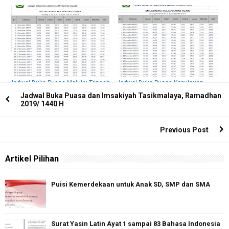
Jadwal Buka Puasa Minahasa
Jadwal Buka Puasa dan Imsakiyah
Tenggara Hari Ini Dan Imsakiyah
Kota Makassar 2018 / 1439 H
2018 / 1439 H
Jadwal Buka Puasa Maluku Tengah
Jadwal Buka Puasa Kepulauan
Hari Ini Dan Imsakiyah 2018 / 1439
Talaud Hari Ini Dan Imsakiyah 2018
Jadwal Buka Puasa dan Imsakiyah Tasikmalaya, Ramadhan
H
/ 1439 H
2019/ 1440 H
Previous Post
Artikel Pilihan
Puisi Kemerdekaan untuk Anak SD, SMP dan SMA
Surat Yasin Latin Ayat 1 sampai 83 Bahasa Indonesia