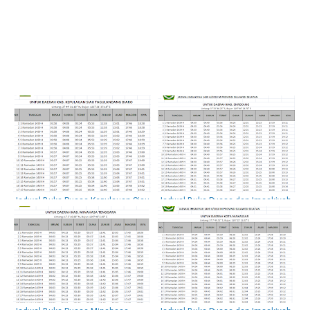
Jadwal Buka Puasa Kepulauan Siau
Jadwal Buka Puasa dan Imsakiyah
Tagulandang Biaro Hari Ini Dan
Enrekang , 2018 / 1439 H
Imsakiyah 2018 / 1439 H