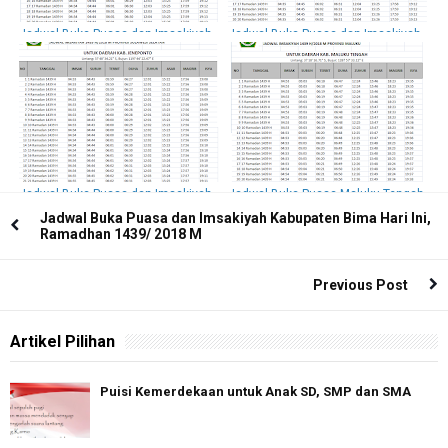
Jadwal Buka Puasa dan Imsakiyah
Jadwal Buka Puasa dan Imsakiyah
Pangkejene dan Kepulauan 2018 /
Gowa, 2018 / 1439 H
1439 H
Jadwal Buka Puasa dan Imsakiyah
Jadwal Buka Puasa Maluku Tengah
Jeneponto, 2018 / 1439 H
Hari Ini Dan Imsakiyah 2018 / 1439
Jadwal Buka Puasa dan Imsakiyah Kabupaten Bima Hari Ini,
H
Ramadhan 1439/ 2018 M
Previous Post
Artikel Pilihan
Puisi Kemerdekaan untuk Anak SD, SMP dan SMA