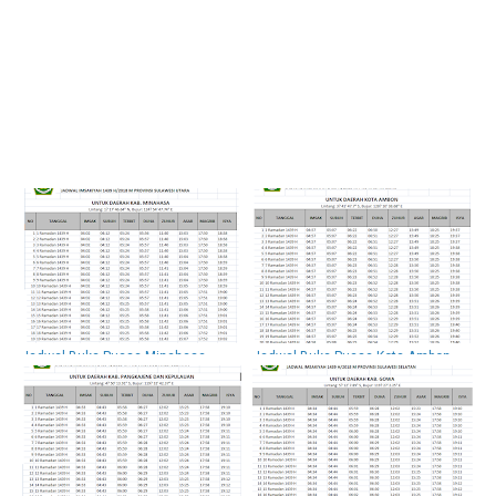
Jadwal Buka Puasa Minahasa
Jadwal Buka Puasa Kota Ambon
Selatan Hari Ini Dan Imsakiyah 2018
Hari Ini Dan Imsakiyah 2018 / 1439
/ 1439 H
H