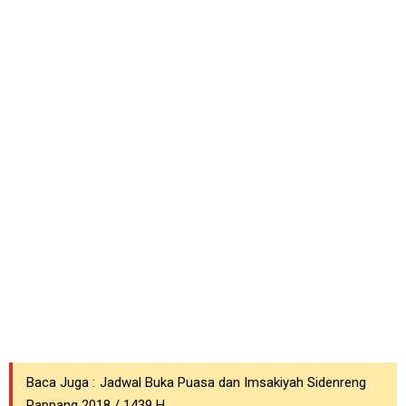
Baca Juga :
Jadwal Buka Puasa dan Imsakiyah Sidenreng
Rappang 2018 / 1439 H