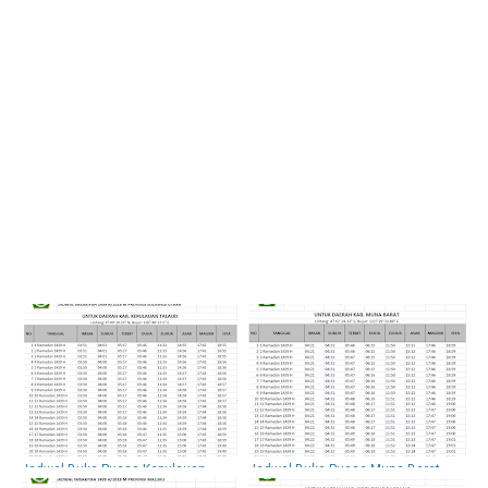
Jadwal Buka Puasa Kepulauan
Jadwal Buka Puasa Muna Barat
Talaud Hari Ini Dan Imsakiyah 2018
Hari Ini Dan Imsakiyah 2018 / 1439