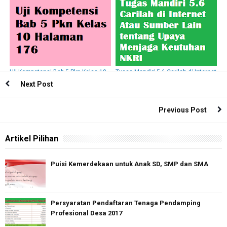
Mengenai Contoh Bentuk
Lain tentang Nama Provinsi
Kesadaran Warga Negara
Uji Kompetensi Bab 5 Pkn Kelas 10
Tugas Mandiri 5.6 Carilah di Internet
Halaman 176
Atau Sumber Lain tentang Upaya
Next Post
Menjaga Keutuhan NKRI
Previous Post
Artikel Pilihan
Puisi Kemerdekaan untuk Anak SD, SMP dan SMA
Persyaratan Pendaftaran Tenaga Pendamping
Profesional Desa 2017