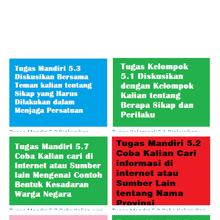
Tugas Mandiri 5.3 Diskusikan
Tugas Kelompok 5.1 Diskusikan
Bersama Teman kalian tentang
dengan Kelompok Kalian tentang
Sikap yang Harus Dilakukan dalam
Berapa Sikap dan Perilaku
Menjaga Persatuan
Tugas Mandiri 5.7 Coba Kalian cari
Tugas Mandiri 5.2 Coba Kalian Cari
di Internet atau Sumber lain
informasi di internet atau Sumber