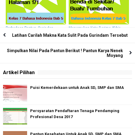
Perbedaan Pantun, Syair dan
Menemukan Kata Berima Akhir
Gurindam
Sebagian Benda di Sekitar/ Buah/
Latihan Carilah Makna Kata Sulit Pada Gurindam Tersebut
Tumbuhan
Simpulkan Nilai Pada Pantun Berikut ! Pantun Karya Nenek
Moyang
Artikel Pilihan
Puisi Kemerdekaan untuk Anak SD, SMP dan SMA
Persyaratan Pendaftaran Tenaga Pendamping
Profesional Desa 2017
Pantun Kesehatan Untuk Anak SD, SMP dan SMA