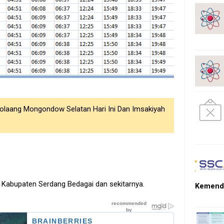
olaang Mongondow Selatan Hari Ini Dan Imsakiyah
h Kabupaten Serdang Bedagai dan sekitarnya.
Kemendi