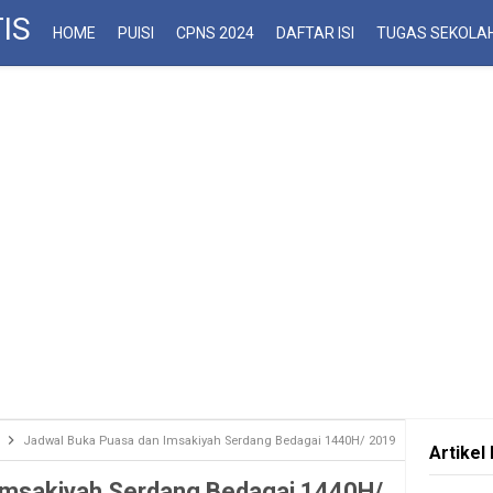
IS
HOME
PUISI
CPNS 2024
DAFTAR ISI
TUGAS SEKOLA
Jadwal Buka Puasa dan Imsakiyah Serdang Bedagai 1440H/ 2019
Artikel 
Imsakiyah Serdang Bedagai 1440H/