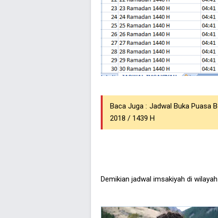
Baca Juga :
Jadwal Buka Puasa B
2018 / 1439 H
Demikian jadwal imsakiyah di wilaya