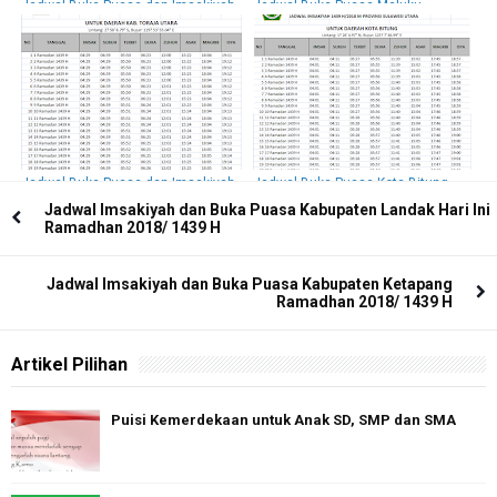
Jadwal Buka Puasa dan Imsakiyah
Jadwal Buka Puasa Maluku
Luwu Utara 2018 / 1439 H
Tenggara Barat Hari Ini Dan
Imsakiyah 2018 / 1439 H
Jadwal Buka Puasa dan Imsakiyah
Jadwal Buka Puasa Kota Bitung
Toraja Utara 2018 / 1439 H
Hari Ini Dan Imsakiyah 2018 / 1439
Jadwal Imsakiyah dan Buka Puasa Kabupaten Landak Hari Ini
H
Ramadhan 2018/ 1439 H
Jadwal Imsakiyah dan Buka Puasa Kabupaten Ketapang
Ramadhan 2018/ 1439 H
Artikel Pilihan
Puisi Kemerdekaan untuk Anak SD, SMP dan SMA