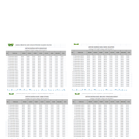
Jadwal Buka Puasa dan Imsakiyah
Jadwal Buka Puasa Buru Selatan
Kota Makassar 2018 / 1439 H
Hari Ini Dan Imsakiyah 2018 / 1439
H