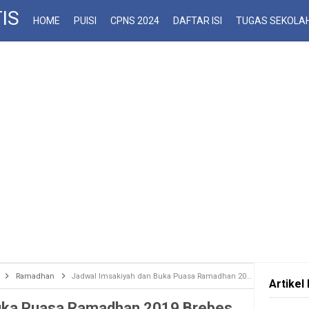
IS
HOME
PUISI
CPNS 2024
DAFTAR ISI
TUGAS SEKOLA
Ramadhan
Jadwal Imsakiyah dan Buka Puasa Ramadhan 2019 Brebes
Artikel 
Buka Puasa Ramadhan 2019 Brebes