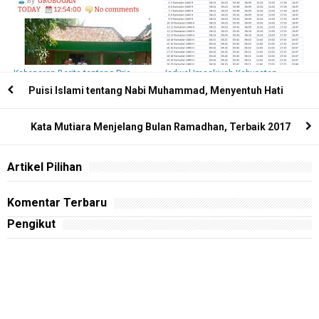
Kebenaran Berita tentang Pria
Jadwal Imsakiyah Kabupaten
Melahirkan Bayi di Panunggalan,
Pekalongan pada Ramadhan 1440
Puisi Islami tentang Nabi Muhammad, Menyentuh Hati
Grobogan
H/ 2019 M
Kata Mutiara Menjelang Bulan Ramadhan, Terbaik 2017
Artikel Pilihan
Komentar Terbaru
Pengikut