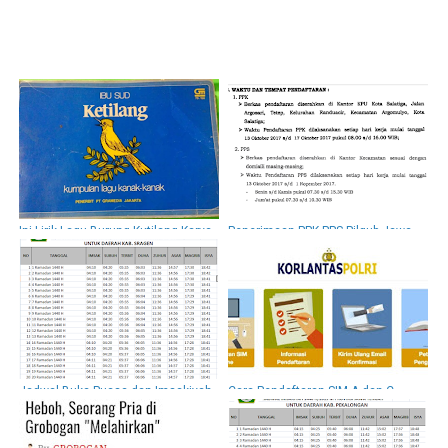
Ini Lirik Lagu Burung Kutilang Karya
Penerimaan PPK PPS Pilgub Jawa
Ibu Sud yang Benar
Tengah Kota Salatiga
Jadwal Buka Puasa dan Imsakiyah
Cara Pendaftaran SIM A dan C
Sragen,Ramadhan 2019 1440 H
Online ( Buat Baru dan
Perpanjangan)